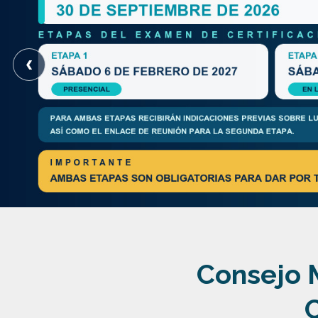
‹
Consejo M
C