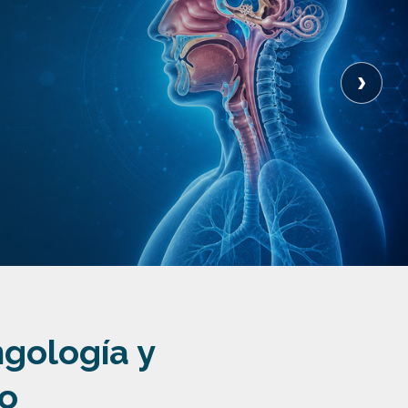
›
ngología y
lo